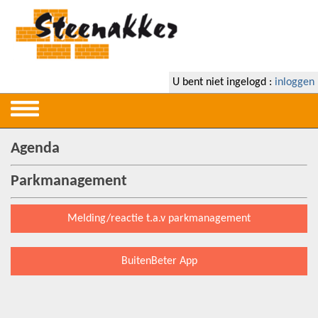
U bent niet ingelogd :
inloggen
Agenda
Parkmanagement
Melding/reactie t.a.v parkmanagement
BuitenBeter App