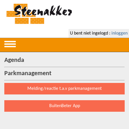
U bent niet ingelogd :
inloggen
Agenda
Parkmanagement
Melding/reactie t.a.v parkmanagement
BuitenBeter App