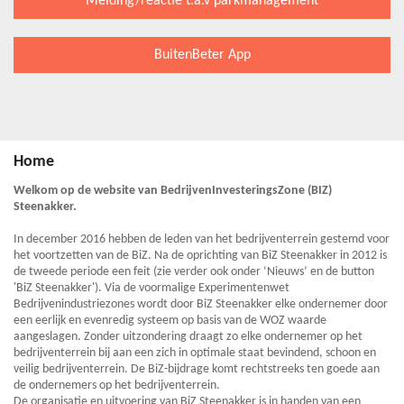
Melding/reactie t.a.v parkmanagement
BuitenBeter App
Home
Welkom op de website van BedrijvenInvesteringsZone (BIZ)
Steenakker.
In december 2016 hebben de leden van het bedrijventerrein gestemd voor
het voortzetten van de BiZ. Na de oprichting van BiZ Steenakker in 2012 is
de tweede periode een feit (zie verder ook onder ‘Nieuws’ en de button
'BiZ Steenakker'). Via de voormalige Experimentenwet
Bedrijvenindustriezones wordt door BiZ Steenakker elke ondernemer door
een eerlijk en evenredig systeem op basis van de WOZ waarde
aangeslagen. Zonder uitzondering draagt zo elke ondernemer op het
bedrijventerrein bij aan een zich in optimale staat bevindend, schoon en
veilig bedrijventerrein. De BiZ-bijdrage komt rechtstreeks ten goede aan
de ondernemers op het bedrijventerrein.
De organisatie en uitvoering van BiZ Steenakker is in handen van een