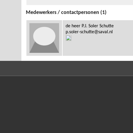
Medewerkers / contactpersonen (1)
de heer P.J. Soler Schutte
p.soler-schutte@saval.nl