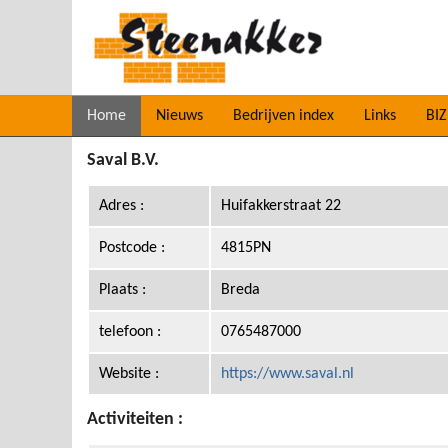
Home
Nieuws
Bedrijven index
Links
BIZ
Saval B.V.
Adres :
Huifakkerstraat 22
Postcode :
4815PN
Plaats :
Breda
telefoon :
0765487000
Website :
https://www.saval.nl
Activiteiten :