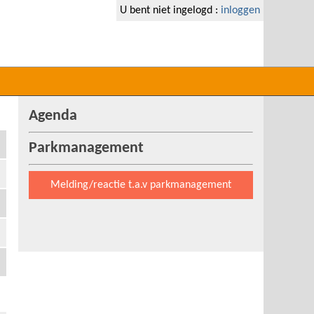
U bent niet ingelogd :
inloggen
Agenda
Parkmanagement
Melding/reactie t.a.v parkmanagement