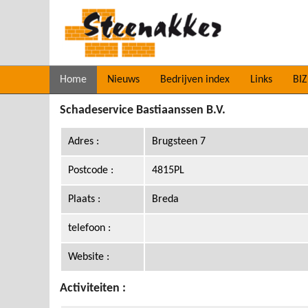
Home
Nieuws
Bedrijven index
Links
BIZ
Schadeservice Bastiaanssen B.V.
Adres :
Brugsteen 7
Postcode :
4815PL
Plaats :
Breda
telefoon :
Website :
Activiteiten :