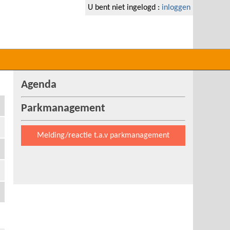
U bent niet ingelogd :
inloggen
Agenda
Parkmanagement
Melding/reactie t.a.v parkmanagement